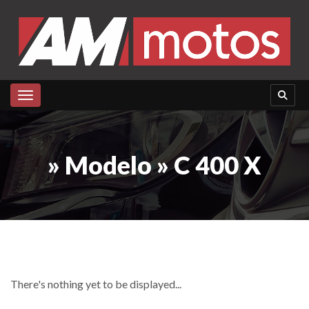
Toggle navigation
» Modelo » C 400 X
There's nothing yet to be displayed...