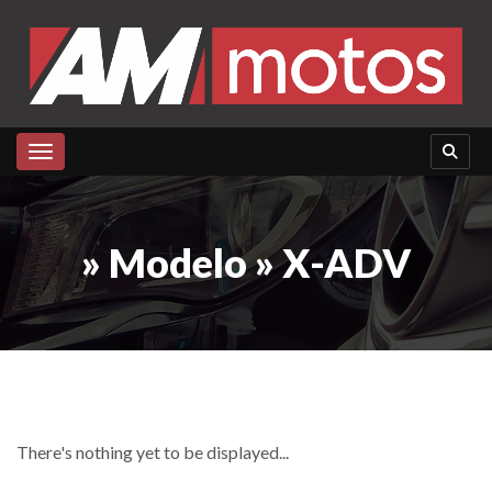
Toggle navigation
» Modelo » X-ADV
There's nothing yet to be displayed...