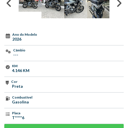
Ano do Modelo
2026
Câmbio
---
KM
4.146 KM
Cor
Preta
Combustível
Gasolina
Placa
T*****6