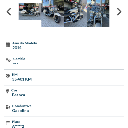
Ano do Modelo
2014
Câmbio
---
KM
35.401 KM
Cor
Branca
Combustível
Gasolina
Placa
A*****2