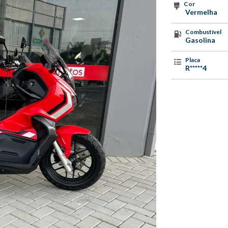
Cor
Vermelha
Combustível
Gasolina
Placa
R*****4