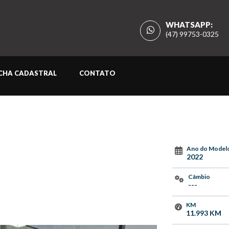
WHATSAPP:
(47) 99753-0325
ICHA CADASTRAL
CONTATO
Ano do Model
2022
Câmbio
---
KM
11.993 KM