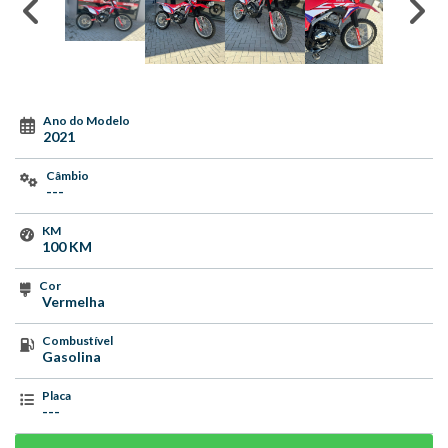
Ano do Modelo
2021
Câmbio
---
KM
100 KM
Cor
Vermelha
Combustível
Gasolina
Placa
---