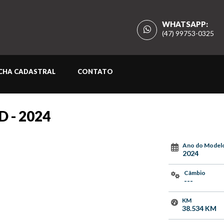
WHATSAPP:
(47) 99753-0325
ICHA CADASTRAL
CONTATO
D - 2024
Ano do Model
2024
Câmbio
---
KM
38.534 KM