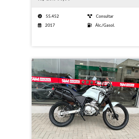
55.452
Consultar
2017
Álc./Gasol.