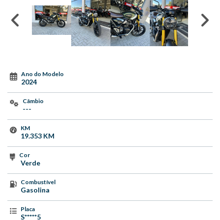
Ano do Modelo
2024
Câmbio
---
KM
19.353 KM
Cor
Verde
Combustível
Gasolina
Placa
S*****5